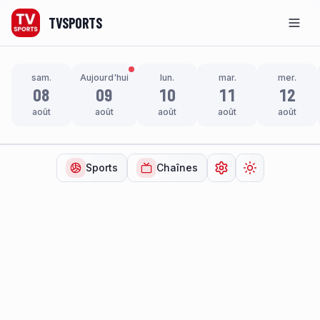
TVSPORTS
Men
sam.
Aujourd'hui
lun.
mar.
mer.
08
09
10
11
12
août
août
août
août
août
Sports
Chaînes
Ouvrir les paramètr
Changer de t