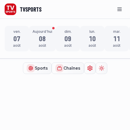
TVSPORTS
Men
ven.
Aujourd'hui
dim.
lun.
mar.
07
08
09
10
11
août
août
août
août
août
Sports
Chaînes
Ouvrir les paramètr
Changer de t