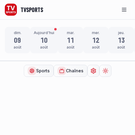
TVSPORTS
Men
dim.
Aujourd'hui
mar.
mer.
jeu.
09
10
11
12
13
août
août
août
août
août
Sports
Chaînes
Ouvrir les paramètr
Changer de t