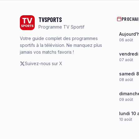
Footer
TVSPORTS
PROCHAI
Programme TV Sportif
Aujourd'
Votre guide complet des programmes
06
août
sportifs à la télévision. Ne manquez plus
jamais vos matchs favoris !
vendredi
07
août
Suivez-nous sur X
samedi 8
08
août
dimanche
09
août
lundi 10 
10
août