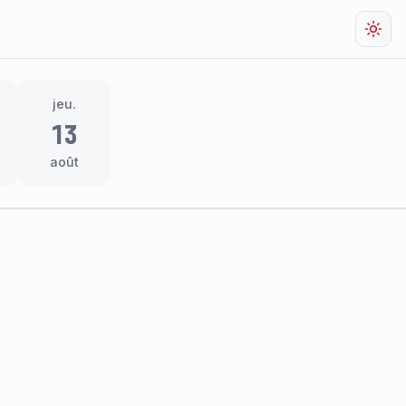
Chan
jeu.
13
août
res
thème