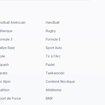
ootball Américain
Handball
étanque
Rugby
ormule 3
Formule E
allye Raid
Sport Auto
oile
Tir à l'Arc
quash
Padel
arate
Taekwondo
ki Alpin
Combiné Nordique
iathlon
Athlétisme
port de Force
BMX