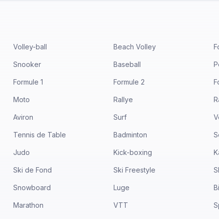
Volley-ball
Beach Volley
F
Snooker
Baseball
P
Formule 1
Formule 2
F
Moto
Rallye
R
Aviron
Surf
V
Tennis de Table
Badminton
S
Judo
Kick-boxing
K
Ski de Fond
Ski Freestyle
S
Snowboard
Luge
B
Marathon
VTT
S