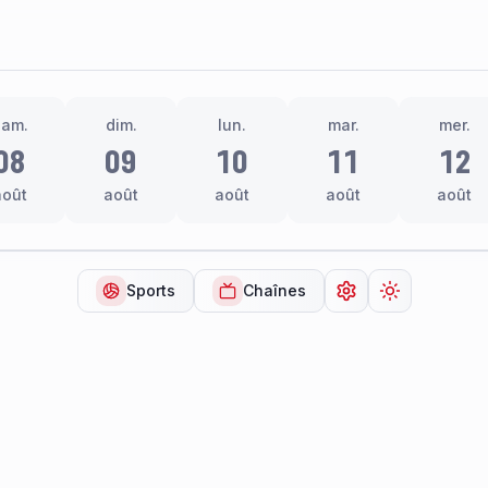
sam.
dim.
lun.
mar.
mer.
08
09
10
11
12
août
août
août
août
août
Sports
Chaînes
Ouvrir les paramèt
Changer de 