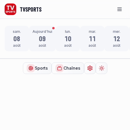
TVSPORTS
Men
sam.
Aujourd'hui
lun.
mar.
mer.
08
09
10
11
12
août
août
août
août
août
Sports
Chaînes
Ouvrir les paramètr
Changer de t