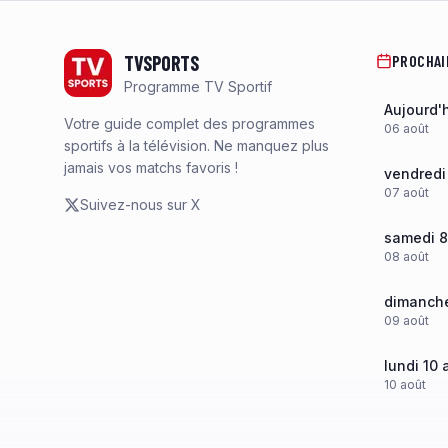
Footer
TVSPORTS
PROCHAI
Programme TV Sportif
Aujourd'
Votre guide complet des programmes
06
août
sportifs à la télévision. Ne manquez plus
jamais vos matchs favoris !
vendredi
07
août
Suivez-nous sur X
samedi 8
08
août
dimanche
09
août
lundi 10 
10
août