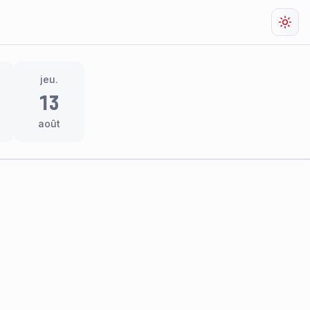
Chan
jeu.
13
août
res
thème