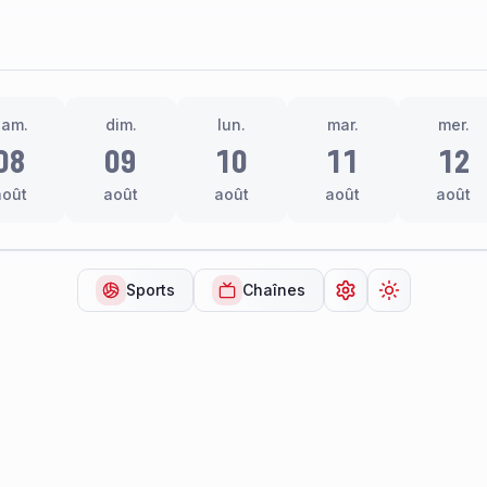
sam.
dim.
lun.
mar.
mer.
08
09
10
11
12
août
août
août
août
août
Sports
Chaînes
Ouvrir les paramèt
Changer de 