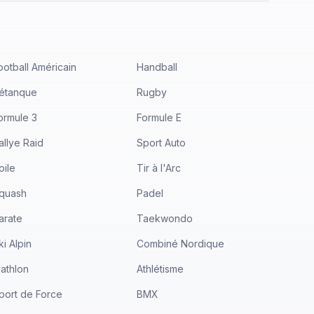
ootball Américain
Handball
étanque
Rugby
ormule 3
Formule E
allye Raid
Sport Auto
oile
Tir à l'Arc
quash
Padel
arate
Taekwondo
ki Alpin
Combiné Nordique
iathlon
Athlétisme
port de Force
BMX