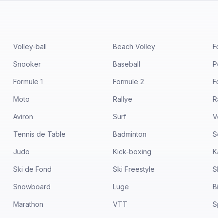
Volley-ball
Beach Volley
F
Snooker
Baseball
P
Formule 1
Formule 2
F
Moto
Rallye
R
Aviron
Surf
V
Tennis de Table
Badminton
S
Judo
Kick-boxing
K
Ski de Fond
Ski Freestyle
S
Snowboard
Luge
B
Marathon
VTT
S