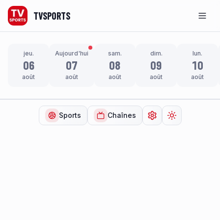
TVSPORTS
Men
jeu.
Aujourd'hui
sam.
dim.
lun.
06
07
08
09
10
août
août
août
août
août
Sports
Chaînes
Ouvrir les paramètr
Changer de t