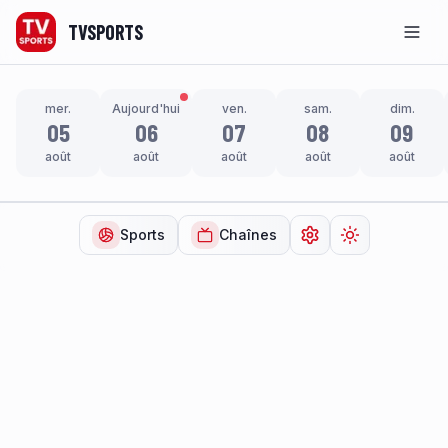
TVSPORTS
Men
mer.
Aujourd'hui
ven.
sam.
dim.
05
06
07
08
09
août
août
août
août
août
Sports
Chaînes
Ouvrir les paramètr
Changer de t