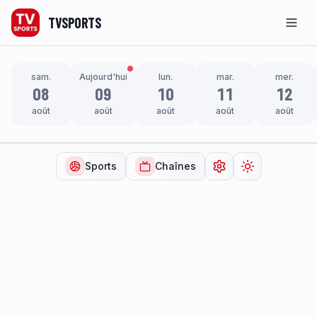
TVSPORTS
Men
sam.
Aujourd'hui
lun.
mar.
mer.
08
09
10
11
12
août
août
août
août
août
Sports
Chaînes
Ouvrir les paramètr
Changer de t