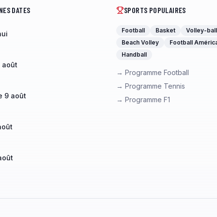
NES DATES
SPORTS POPULAIRES
Football
Basket
Volley-ball
hui
Beach Volley
Football Améric
Handball
 août
→ Programme Football
→ Programme Tennis
 9 août
→ Programme F1
août
août