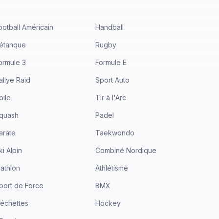
ootball Américain
Handball
étanque
Rugby
ormule 3
Formule E
allye Raid
Sport Auto
oile
Tir à l'Arc
quash
Padel
arate
Taekwondo
ki Alpin
Combiné Nordique
iathlon
Athlétisme
port de Force
BMX
léchettes
Hockey