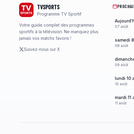
TVSPORTS
PROCHAI
Programme TV Sportif
Aujourd'
Votre guide complet des programmes
07
août
sportifs à la télévision. Ne manquez plus
jamais vos matchs favoris !
samedi 8
08
août
Suivez-nous sur X
dimanche
09
août
lundi 10 
10
août
mardi 11 
11
août