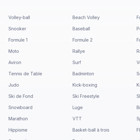
Volley-ball
Beach Volley
F
Snooker
Baseball
P
Formule 1
Formule 2
F
Moto
Rallye
R
Aviron
Surf
V
Tennis de Table
Badminton
S
Judo
Kick-boxing
K
Ski de Fond
Ski Freestyle
S
Snowboard
Luge
B
Marathon
VTT
S
Hippisme
Basket-ball à trois
F