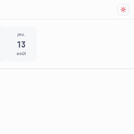
Chan
jeu.
13
août
res
thème