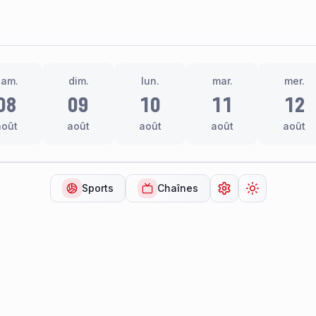
sam.
dim.
lun.
mar.
mer.
08
09
10
11
12
août
août
août
août
août
Sports
Chaînes
Ouvrir les paramèt
Changer de 