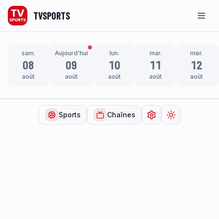
TVSPORTS
Men
sam.
Aujourd'hui
lun.
mar.
mer.
08
09
10
11
12
août
août
août
août
août
Sports
Chaînes
Ouvrir les paramètr
Changer de t