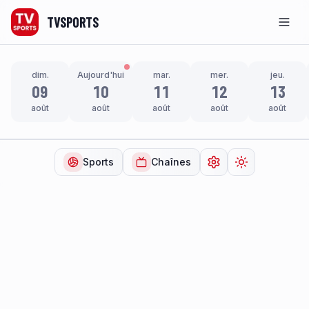
TVSPORTS
Men
dim.
Aujourd'hui
mar.
mer.
jeu.
09
10
11
12
13
août
août
août
août
août
Sports
Chaînes
Ouvrir les paramètr
Changer de t