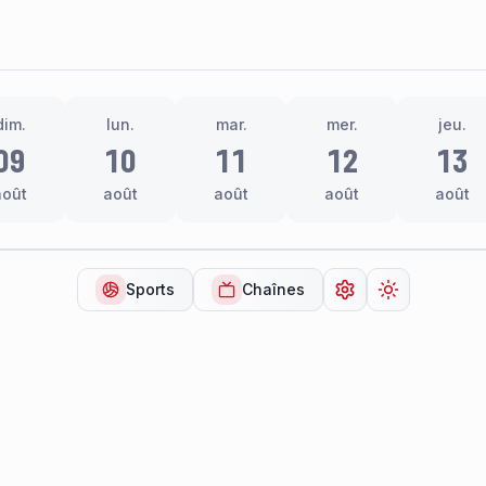
dim.
lun.
mar.
mer.
jeu.
09
10
11
12
13
août
août
août
août
août
Sports
Chaînes
Ouvrir les paramèt
Changer de 