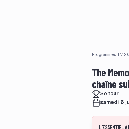
Programmes TV
6
The Memor
chaîne su
3e tour
samedi 6 j
L'ESSENTIEL À 