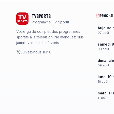
Footer
TVSPORTS
PROCHAI
Programme TV Sportif
Aujourd'
Votre guide complet des programmes
07
août
sportifs à la télévision. Ne manquez plus
jamais vos matchs favoris !
samedi 8
08
août
Suivez-nous sur X
dimanche
09
août
lundi 10 
10
août
mardi 11 
11
août