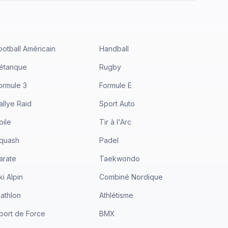
ootball Américain
Handball
étanque
Rugby
ormule 3
Formule E
allye Raid
Sport Auto
oile
Tir à l'Arc
quash
Padel
arate
Taekwondo
ki Alpin
Combiné Nordique
iathlon
Athlétisme
port de Force
BMX