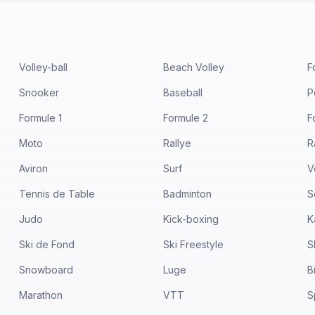
Volley-ball
Beach Volley
F
Snooker
Baseball
P
Formule 1
Formule 2
F
Moto
Rallye
R
Aviron
Surf
V
Tennis de Table
Badminton
S
Judo
Kick-boxing
K
Ski de Fond
Ski Freestyle
S
Snowboard
Luge
B
Marathon
VTT
S