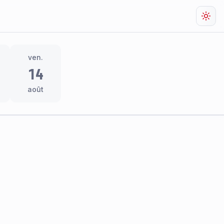
Chan
ven.
14
août
res
thème