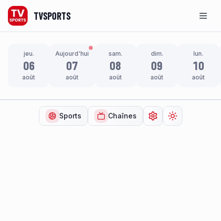
TVSPORTS
Men
jeu.
Aujourd'hui
sam.
dim.
lun.
06
07
08
09
10
août
août
août
août
août
Sports
Chaînes
Ouvrir les paramètr
Changer de t