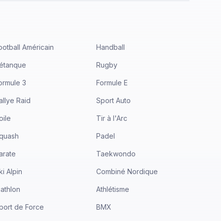
ootball Américain
Handball
étanque
Rugby
ormule 3
Formule E
allye Raid
Sport Auto
oile
Tir à l'Arc
quash
Padel
arate
Taekwondo
ki Alpin
Combiné Nordique
iathlon
Athlétisme
port de Force
BMX