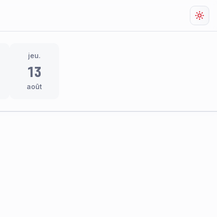
Chan
jeu.
13
août
res
thème