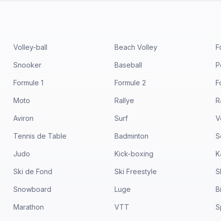
Volley-ball
Beach Volley
F
Snooker
Baseball
P
Formule 1
Formule 2
F
Moto
Rallye
R
Aviron
Surf
V
Tennis de Table
Badminton
S
Judo
Kick-boxing
K
Ski de Fond
Ski Freestyle
S
Snowboard
Luge
B
Marathon
VTT
S