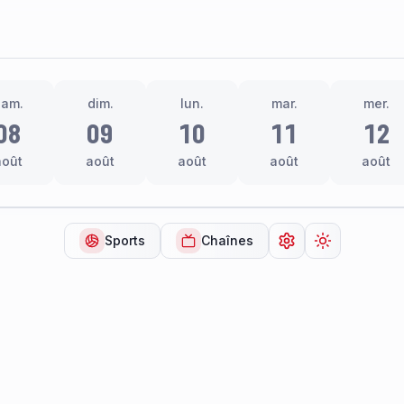
sam.
dim.
lun.
mar.
mer.
08
09
10
11
12
août
août
août
août
août
Sports
Chaînes
Ouvrir les paramèt
Changer de 