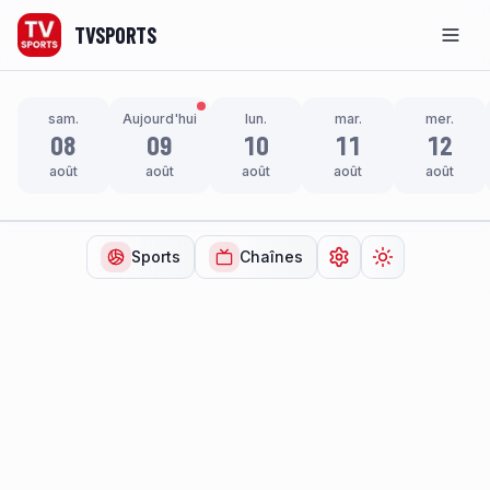
TVSPORTS
Men
sam.
Aujourd'hui
lun.
mar.
mer.
08
09
10
11
12
août
août
août
août
août
Sports
Chaînes
Ouvrir les paramètr
Changer de t