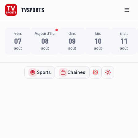
TVSPORTS
Men
ven.
Aujourd'hui
dim.
lun.
mar.
07
08
09
10
11
août
août
août
août
août
Sports
Chaînes
Ouvrir les paramètr
Changer de t