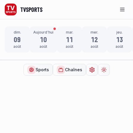
TVSPORTS
Men
dim.
Aujourd'hui
mar.
mer.
jeu.
09
10
11
12
13
août
août
août
août
août
Sports
Chaînes
Ouvrir les paramètr
Changer de t