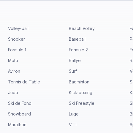
Volley-ball
Beach Volley
F
Snooker
Baseball
P
Formule 1
Formule 2
F
Moto
Rallye
R
Aviron
Surf
V
Tennis de Table
Badminton
S
Judo
Kick-boxing
K
Ski de Fond
Ski Freestyle
S
Snowboard
Luge
B
Marathon
VTT
S