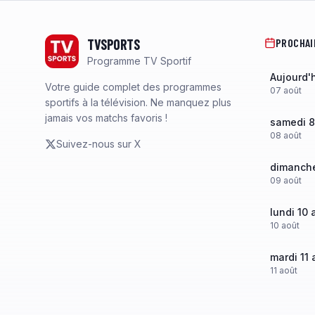
Footer
TVSPORTS
PROCHAI
Programme TV Sportif
Aujourd'
Votre guide complet des programmes
07
août
sportifs à la télévision. Ne manquez plus
jamais vos matchs favoris !
samedi 8
08
août
Suivez-nous sur X
dimanche
09
août
lundi 10 
10
août
mardi 11 
11
août