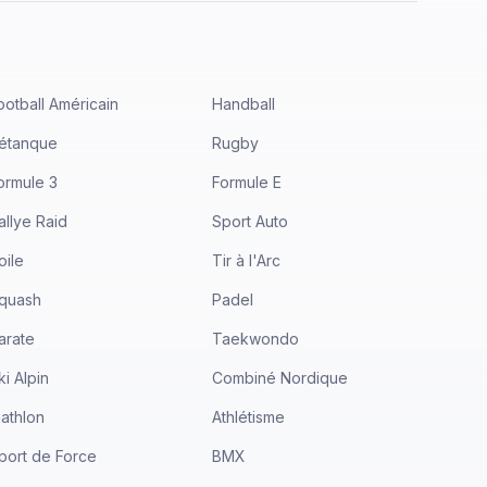
ootball Américain
Handball
étanque
Rugby
ormule 3
Formule E
allye Raid
Sport Auto
oile
Tir à l'Arc
quash
Padel
arate
Taekwondo
ki Alpin
Combiné Nordique
iathlon
Athlétisme
port de Force
BMX