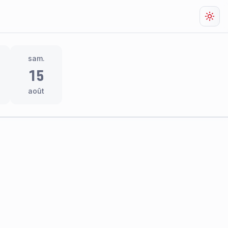
Chan
sam.
15
août
res
thème