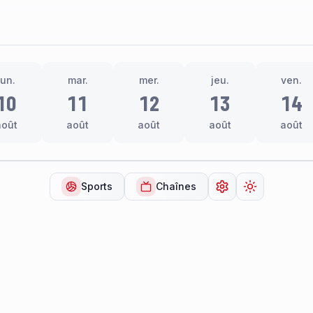
lun.
mar.
mer.
jeu.
ven.
10
11
12
13
14
août
août
août
août
août
Sports
Chaînes
Ouvrir les paramèt
Changer de 