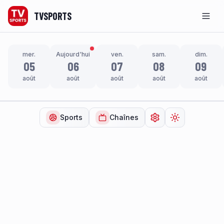
TVSPORTS
Men
mer.
Aujourd'hui
ven.
sam.
dim.
05
06
07
08
09
août
août
août
août
août
Sports
Chaînes
Ouvrir les paramètr
Changer de t