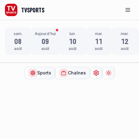
TVSPORTS
Men
sam.
Aujourd'hui
lun.
mar.
mer.
08
09
10
11
12
août
août
août
août
août
Sports
Chaînes
Ouvrir les paramètr
Changer de t