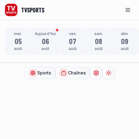
TVSPORTS
Men
mer.
Aujourd'hui
ven.
sam.
dim.
05
06
07
08
09
août
août
août
août
août
Sports
Chaînes
Ouvrir les paramètr
Changer de t