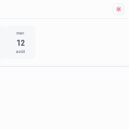
Chan
mer.
12
août
res
thème