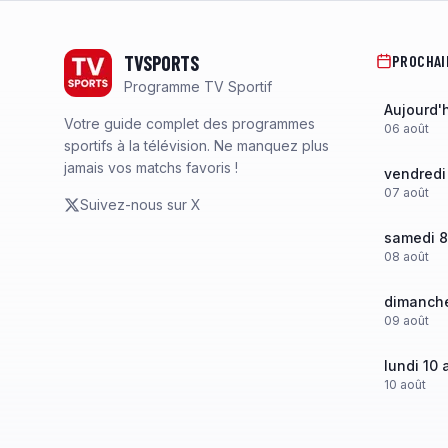
Footer
TVSPORTS
PROCHAI
Programme TV Sportif
Aujourd'
Votre guide complet des programmes
06
août
sportifs à la télévision. Ne manquez plus
jamais vos matchs favoris !
vendredi
07
août
Suivez-nous sur X
samedi 8
08
août
dimanche
09
août
lundi 10 
10
août