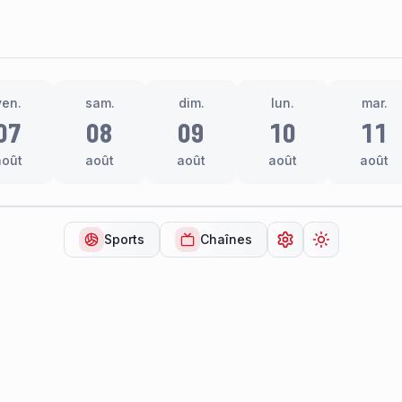
ven.
sam.
dim.
lun.
mar.
07
08
09
10
11
août
août
août
août
août
Sports
Chaînes
Ouvrir les paramèt
Changer de 