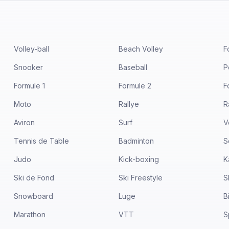
Volley-ball
Beach Volley
F
Snooker
Baseball
P
Formule 1
Formule 2
F
Moto
Rallye
R
Aviron
Surf
V
Tennis de Table
Badminton
S
Judo
Kick-boxing
K
Ski de Fond
Ski Freestyle
S
Snowboard
Luge
B
Marathon
VTT
S