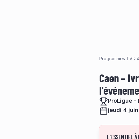
Programmes TV
4
Caen – Ivr
l'événeme
ProLigue - 
jeudi 4 jui
L'ESSENTIEL À 