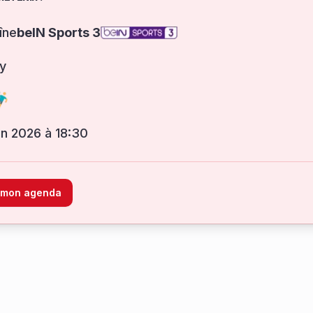
îne
beIN Sports 3
ry
uin 2026 à 18:30
à mon agenda