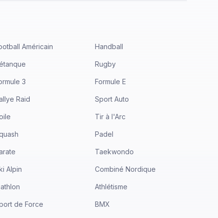
ootball Américain
Handball
étanque
Rugby
ormule 3
Formule E
allye Raid
Sport Auto
oile
Tir à l'Arc
quash
Padel
arate
Taekwondo
ki Alpin
Combiné Nordique
iathlon
Athlétisme
port de Force
BMX