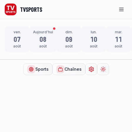
TVSPORTS
Men
ven.
Aujourd'hui
dim.
lun.
mar.
07
08
09
10
11
août
août
août
août
août
Sports
Chaînes
Ouvrir les paramètr
Changer de t