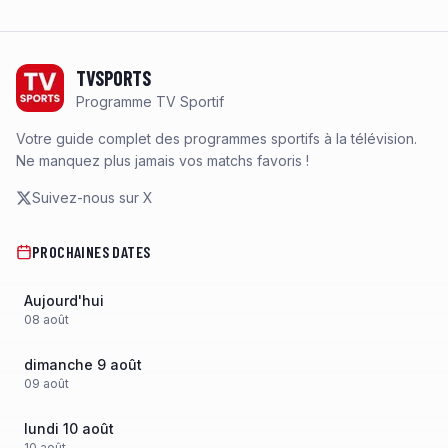
Footer
TVSPORTS
Programme TV Sportif
Votre guide complet des programmes sportifs à la télévision.
Ne manquez plus jamais vos matchs favoris !
Suivez-nous sur X
PROCHAINES DATES
Aujourd'hui
08
août
dimanche 9 août
09
août
lundi 10 août
10
août