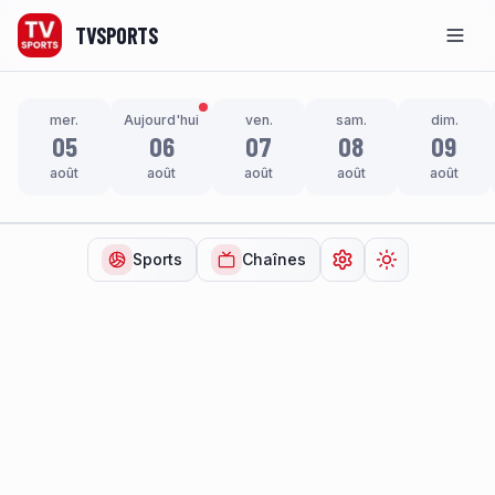
TVSPORTS
Men
mer.
Aujourd'hui
ven.
sam.
dim.
05
06
07
08
09
août
août
août
août
août
Sports
Chaînes
Ouvrir les paramètr
Changer de t