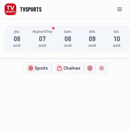
TVSPORTS
Men
jeu.
Aujourd'hui
sam.
dim.
lun.
06
07
08
09
10
août
août
août
août
août
Sports
Chaînes
Ouvrir les paramètr
Changer de t