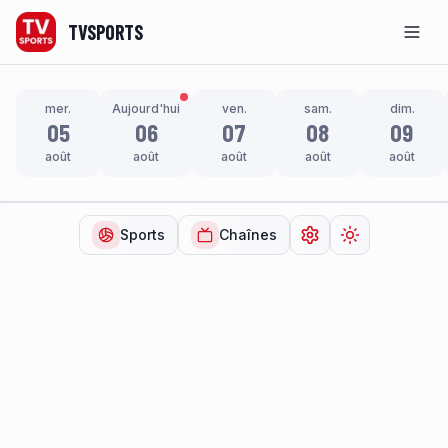
TVSPORTS
Men
mer.
Aujourd'hui
ven.
sam.
dim.
05
06
07
08
09
août
août
août
août
août
Sports
Chaînes
Ouvrir les paramètr
Changer de t