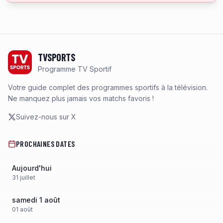
Footer
TVSPORTS
Programme TV Sportif
Votre guide complet des programmes sportifs à la télévision.
Ne manquez plus jamais vos matchs favoris !
Suivez-nous sur X
PROCHAINES DATES
Aujourd'hui
31
juillet
samedi 1 août
01
août