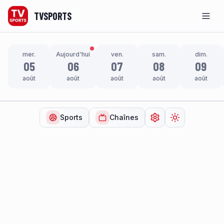
TVSPORTS
Men
mer.
Aujourd'hui
ven.
sam.
dim.
05
06
07
08
09
août
août
août
août
août
Sports
Chaînes
Ouvrir les paramètr
Changer de t