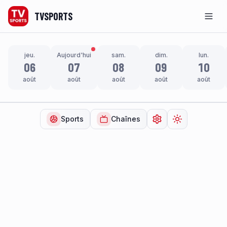
TVSPORTS
Men
jeu.
Aujourd'hui
sam.
dim.
lun.
06
07
08
09
10
août
août
août
août
août
Sports
Chaînes
Ouvrir les paramètr
Changer de t