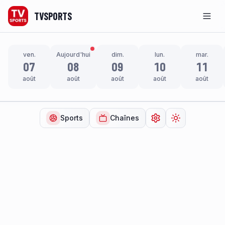
TVSPORTS
Men
ven.
Aujourd'hui
dim.
lun.
mar.
07
08
09
10
11
août
août
août
août
août
Sports
Chaînes
Ouvrir les paramètr
Changer de t