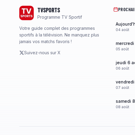
TVSPORTS
PROCHAI
Programme TV Sportif
Aujourd'
Votre guide complet des programmes
04
août
sportifs à la télévision. Ne manquez plus
jamais vos matchs favoris !
mercredi
05
août
Suivez-nous sur X
jeudi 6 a
06
août
vendredi
07
août
samedi 8
08
août