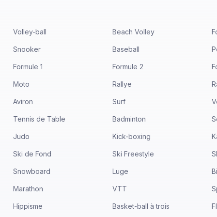
Volley-ball
Beach Volley
F
Snooker
Baseball
P
Formule 1
Formule 2
F
Moto
Rallye
R
Aviron
Surf
V
Tennis de Table
Badminton
S
Judo
Kick-boxing
K
Ski de Fond
Ski Freestyle
S
Snowboard
Luge
B
Marathon
VTT
S
Hippisme
Basket-ball à trois
F