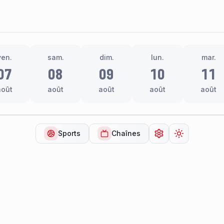
ven.
sam.
dim.
lun.
mar.
07
08
09
10
11
août
août
août
août
août
Sports
Chaînes
Ouvrir les paramèt
Changer de 