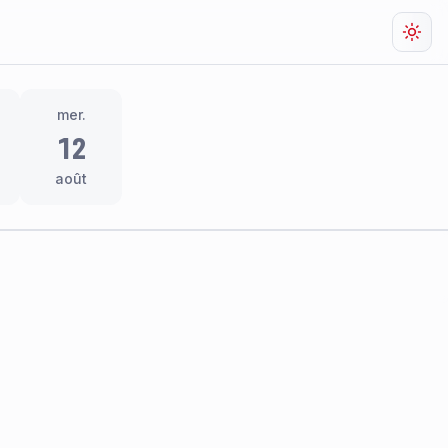
Chan
mer.
12
août
res
thème