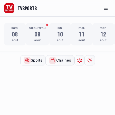
TVSPORTS
Men
sam.
Aujourd'hui
lun.
mar.
mer.
08
09
10
11
12
août
août
août
août
août
Sports
Chaînes
Ouvrir les paramètr
Changer de t