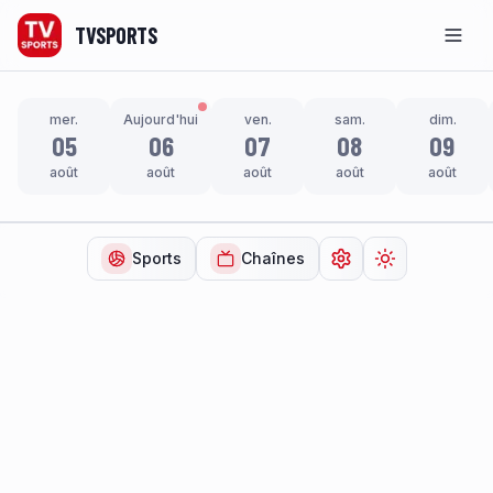
TVSPORTS
Men
mer.
Aujourd'hui
ven.
sam.
dim.
05
06
07
08
09
août
août
août
août
août
Sports
Chaînes
Ouvrir les paramètr
Changer de t