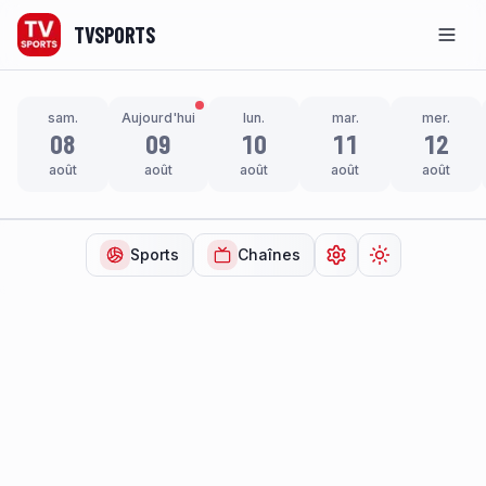
TVSPORTS
Men
sam.
Aujourd'hui
lun.
mar.
mer.
08
09
10
11
12
août
août
août
août
août
Sports
Chaînes
Ouvrir les paramètr
Changer de t