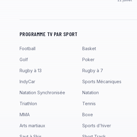
PROGRAMME TV PAR SPORT
Football
Basket
Golf
Poker
Rugby à 13
Rugby à 7
IndyCar
Sports Mécaniques
Natation Synchronisée
Natation
Triathlon
Tennis
MMA
Boxe
Arts martiaux
Sports d'hiver
Saut à Skis
Short Track