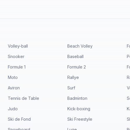
Volley-ball
Beach Volley
F
Snooker
Baseball
P
Formule 1
Formule 2
F
Moto
Rallye
R
Aviron
Surf
V
Tennis de Table
Badminton
S
Judo
Kick-boxing
K
Ski de Fond
Ski Freestyle
S
Snowboard
Luge
B