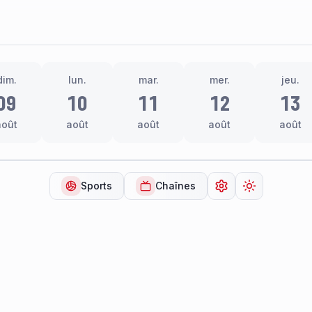
dim.
lun.
mar.
mer.
jeu.
09
10
11
12
13
août
août
août
août
août
Sports
Chaînes
Ouvrir les paramèt
Changer de 