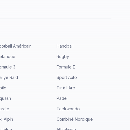
ootball Américain
Handball
étanque
Rugby
ormule 3
Formule E
allye Raid
Sport Auto
oile
Tir à l'Arc
quash
Padel
arate
Taekwondo
ki Alpin
Combiné Nordique
iathlon
Athlétisme