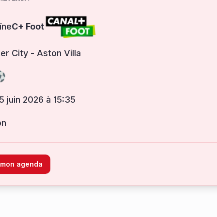
îne
C+ Foot
r City - Aston Villa
 5 juin 2026 à 15:35
on
à mon agenda