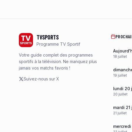
Footer
TVSPORTS
PROCHAI
Programme TV Sportif
Aujourd'
Votre guide complet des programmes
18
juillet
sportifs à la télévision. Ne manquez plus
jamais vos matchs favoris !
dimanche 
19
juillet
Suivez-nous sur X
lundi 20 j
20
juillet
mardi 21 j
21
juillet
mercredi 
22
juillet