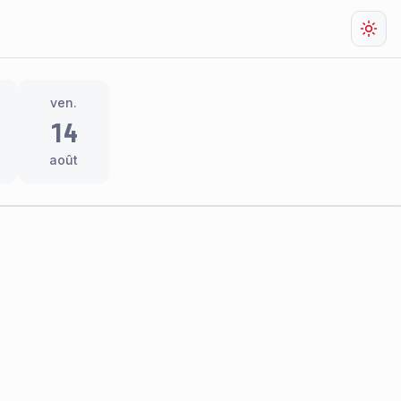
Chan
ven.
14
août
res
thème