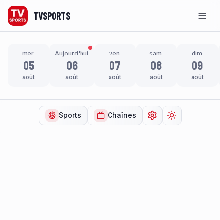
TVSPORTS
Men
mer.
Aujourd'hui
ven.
sam.
dim.
05
06
07
08
09
août
août
août
août
août
Sports
Chaînes
Ouvrir les paramètr
Changer de t