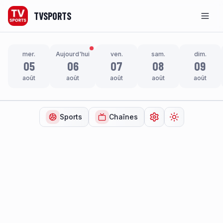
TVSPORTS
Men
mer.
Aujourd'hui
ven.
sam.
dim.
05
06
07
08
09
août
août
août
août
août
Sports
Chaînes
Ouvrir les paramètr
Changer de t