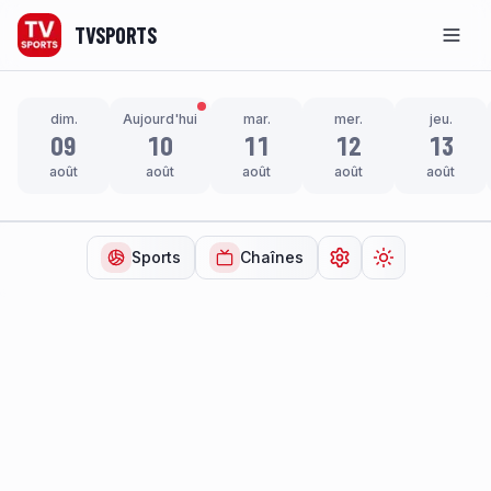
TVSPORTS
Men
dim.
Aujourd'hui
mar.
mer.
jeu.
09
10
11
12
13
août
août
août
août
août
Sports
Chaînes
Ouvrir les paramètr
Changer de t