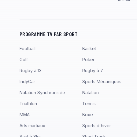
PROGRAMME TV PAR SPORT
Football
Basket
Golf
Poker
Rugby à 13
Rugby à 7
IndyCar
Sports Mécaniques
Natation Synchronisée
Natation
Triathlon
Tennis
MMA
Boxe
Arts martiaux
Sports d'hiver
Saut à Skis
Short Track