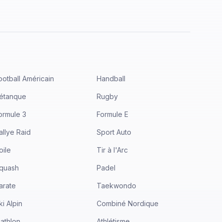
ootball Américain
Handball
étanque
Rugby
ormule 3
Formule E
allye Raid
Sport Auto
oile
Tir à l'Arc
quash
Padel
arate
Taekwondo
ki Alpin
Combiné Nordique
iathlon
Athlétisme