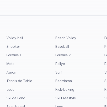
Volley-ball
Beach Volley
F
Snooker
Baseball
P
Formule 1
Formule 2
F
Moto
Rallye
R
Aviron
Surf
V
Tennis de Table
Badminton
S
Judo
Kick-boxing
K
Ski de Fond
Ski Freestyle
S
Snowboard
Luge
B