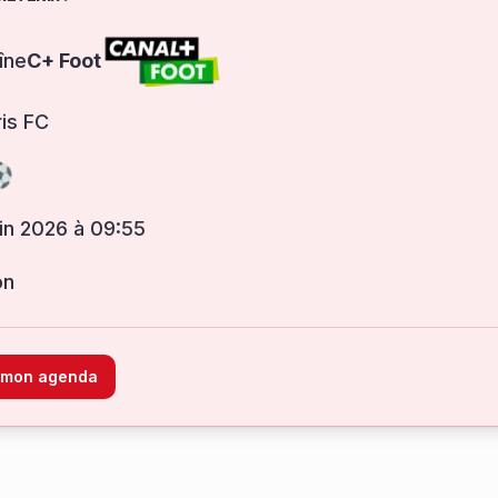
îne
C+ Foot
ris FC
juin 2026 à 09:55
on
à mon agenda