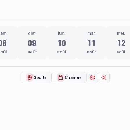
sam.
dim.
lun.
mar.
mer.
08
09
10
11
12
août
août
août
août
août
Sports
Chaînes
Ouvrir les paramèt
Changer de 