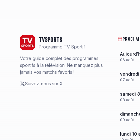
Footer
TVSPORTS
PROCHAI
Programme TV Sportif
Aujourd'
Votre guide complet des programmes
06
août
sportifs à la télévision. Ne manquez plus
jamais vos matchs favoris !
vendredi
07
août
Suivez-nous sur X
samedi 8
08
août
dimanche
09
août
lundi 10 
10
août