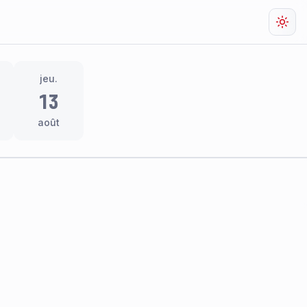
Chan
jeu.
13
août
res
thème