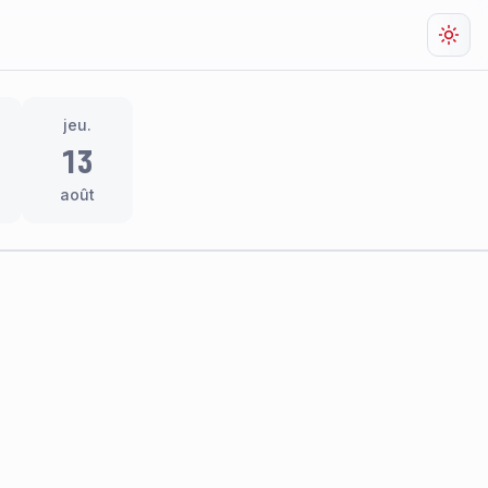
Chan
jeu.
13
août
res
thème