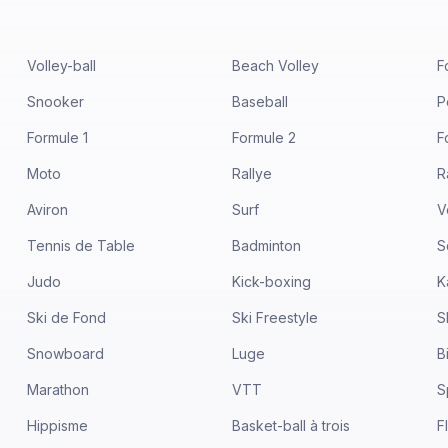
Volley-ball
Beach Volley
F
Snooker
Baseball
P
Formule 1
Formule 2
F
Moto
Rallye
R
Aviron
Surf
V
Tennis de Table
Badminton
S
Judo
Kick-boxing
K
Ski de Fond
Ski Freestyle
S
Snowboard
Luge
B
Marathon
VTT
S
Hippisme
Basket-ball à trois
F