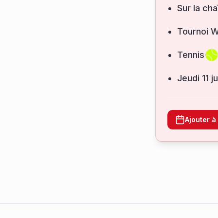
Sur la cha
Tournoi W
Tennis
jeudi 11 
Ajouter 
Footer