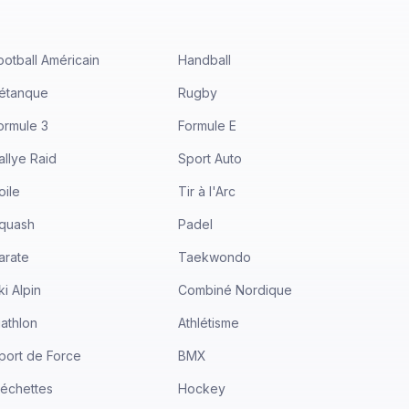
ootball Américain
Handball
étanque
Rugby
ormule 3
Formule E
allye Raid
Sport Auto
oile
Tir à l'Arc
quash
Padel
arate
Taekwondo
ki Alpin
Combiné Nordique
iathlon
Athlétisme
port de Force
BMX
léchettes
Hockey