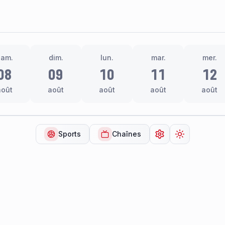
sam.
dim.
lun.
mar.
mer.
08
09
10
11
12
août
août
août
août
août
Sports
Chaînes
Ouvrir les paramèt
Changer de 