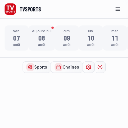
TVSPORTS
Men
ven.
Aujourd'hui
dim.
lun.
mar.
07
08
09
10
11
août
août
août
août
août
Sports
Chaînes
Ouvrir les paramètr
Changer de t