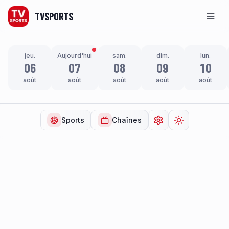
TVSPORTS
Men
jeu.
Aujourd'hui
sam.
dim.
lun.
06
07
08
09
10
août
août
août
août
août
Sports
Chaînes
Ouvrir les paramètr
Changer de t