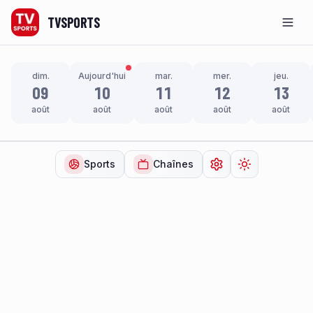
TVSPORTS
Men
dim.
Aujourd'hui
mar.
mer.
jeu.
09
10
11
12
13
août
août
août
août
août
Sports
Chaînes
Ouvrir les paramètr
Changer de t