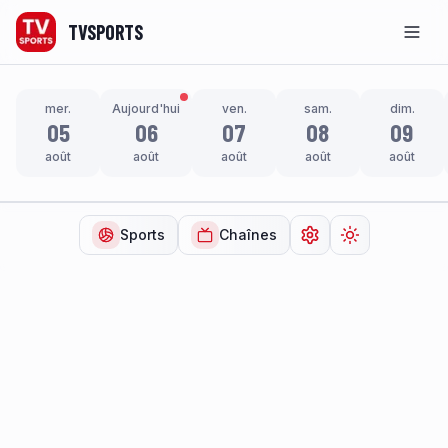
TVSPORTS
Men
mer.
Aujourd'hui
ven.
sam.
dim.
05
06
07
08
09
août
août
août
août
août
Sports
Chaînes
Ouvrir les paramètr
Changer de t